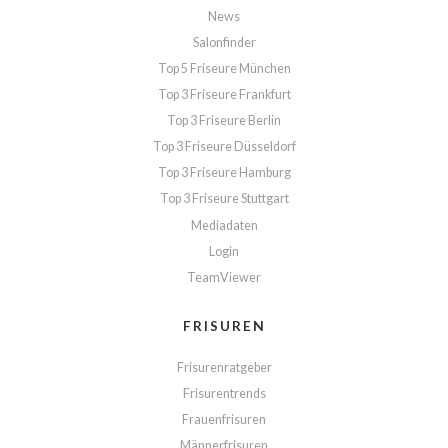
News
Salonfinder
Top 5 Friseure München
Top 3 Friseure Frankfurt
Top 3 Friseure Berlin
Top 3 Friseure Düsseldorf
Top 3 Friseure Hamburg
Top 3 Friseure Stuttgart
Mediadaten
Login
TeamViewer
FRISUREN
Frisurenratgeber
Frisurentrends
Frauenfrisuren
Männerfrisuren