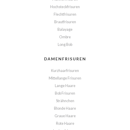
Hochsteckfrisuren
Flechtfrisuren
Brautfrisuren
Balayage
Ombre
Long Bob
DAMENFRISUREN
Kurzhaarfrisuren
Mittellange Frisuren
Lange Haare
Bob Frisuren
Strähnchen
Blonde Haare
Graue Haare
Rote Haare