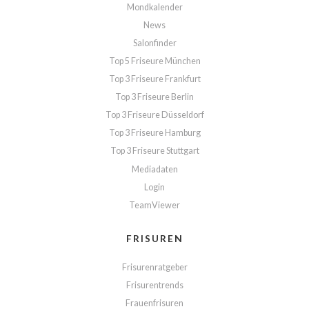
Mondkalender
News
Salonfinder
Top 5 Friseure München
Top 3 Friseure Frankfurt
Top 3 Friseure Berlin
Top 3 Friseure Düsseldorf
Top 3 Friseure Hamburg
Top 3 Friseure Stuttgart
Mediadaten
Login
TeamViewer
FRISUREN
Frisurenratgeber
Frisurentrends
Frauenfrisuren