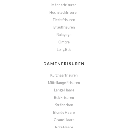
Männerfrisuren
Hochsteckfrisuren
Flechtfrisuren
Brautfrisuren
Balayage
Ombre
Long Bob
DAMENFRISUREN
Kurzhaarfrisuren
Mittellange Frisuren
Lange Haare
Bob Frisuren
Strähnchen
Blonde Haare
Graue Haare
Rote Haare