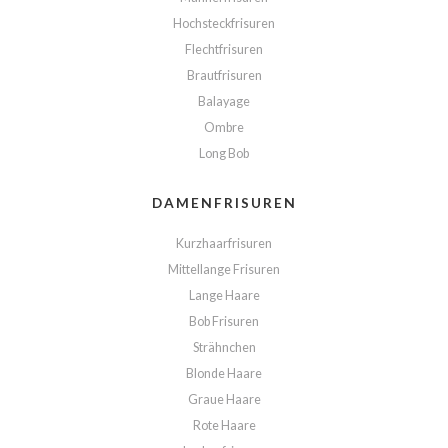
Hochsteckfrisuren
Flechtfrisuren
Brautfrisuren
Balayage
Ombre
Long Bob
DAMENFRISUREN
Kurzhaarfrisuren
Mittellange Frisuren
Lange Haare
Bob Frisuren
Strähnchen
Blonde Haare
Graue Haare
Rote Haare