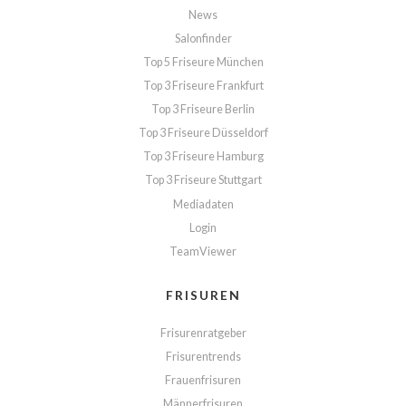
News
Salonfinder
Top 5 Friseure München
Top 3 Friseure Frankfurt
Top 3 Friseure Berlin
Top 3 Friseure Düsseldorf
Top 3 Friseure Hamburg
Top 3 Friseure Stuttgart
Mediadaten
Login
TeamViewer
FRISUREN
Frisurenratgeber
Frisurentrends
Frauenfrisuren
Männerfrisuren