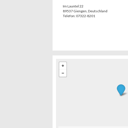
Im Launtel 22
89537
Giengen
,
Deutschland
Telefon:
07322-8201