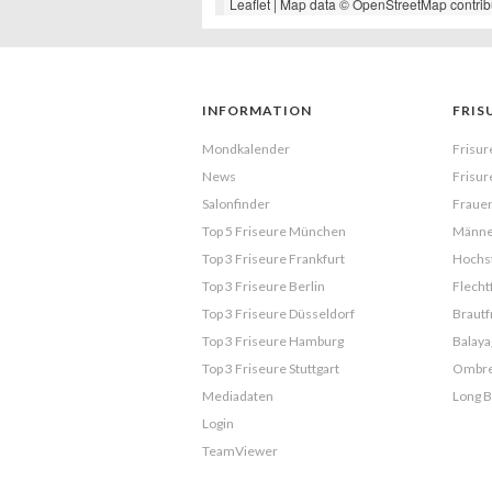
Leaflet
| Map data ©
OpenStreetMap
contrib
INFORMATION
FRIS
Mondkalender
Frisur
News
Frisur
Salonfinder
Frauen
Top 5 Friseure München
Männe
Top 3 Friseure Frankfurt
Hochst
Top 3 Friseure Berlin
Flecht
Top 3 Friseure Düsseldorf
Brautf
Top 3 Friseure Hamburg
Balaya
Top 3 Friseure Stuttgart
Ombr
Mediadaten
Long 
Login
TeamViewer