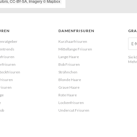
utors,
CC-BY-SA
, Imagery ©
Mapbox
UREN
DAMENFRISUREN
GRA
enratgeber
Kurzhaarfrisuren
entrends
Mittellange Frisuren
frisuren
Lange Haare
Sie k
Mehr
rfrisuren
Bob Frisuren
eckfrisuren
Strähnchen
frisuren
Blonde Haare
risuren
Graue Haare
ge
Rote Haare
e
Lockenfrisuren
Bob
Undercut Frisuren