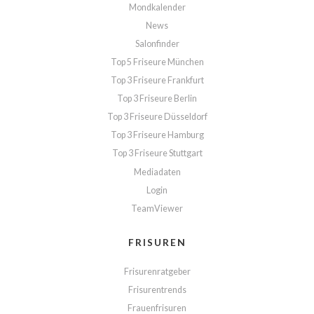
Mondkalender
News
Salonfinder
Top 5 Friseure München
Top 3 Friseure Frankfurt
Top 3 Friseure Berlin
Top 3 Friseure Düsseldorf
Top 3 Friseure Hamburg
Top 3 Friseure Stuttgart
Mediadaten
Login
TeamViewer
FRISUREN
Frisurenratgeber
Frisurentrends
Frauenfrisuren