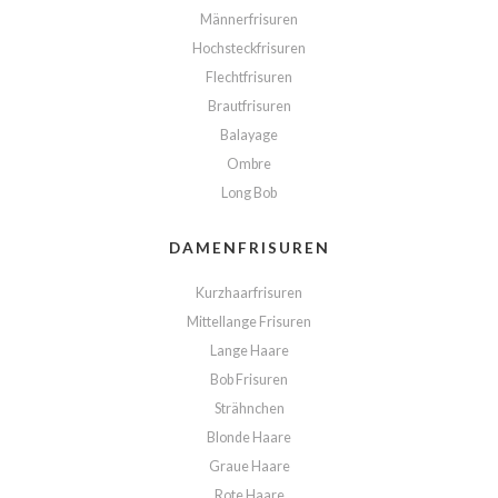
Männerfrisuren
Hochsteckfrisuren
Flechtfrisuren
Brautfrisuren
Balayage
Ombre
Long Bob
DAMENFRISUREN
Kurzhaarfrisuren
Mittellange Frisuren
Lange Haare
Bob Frisuren
Strähnchen
Blonde Haare
Graue Haare
Rote Haare