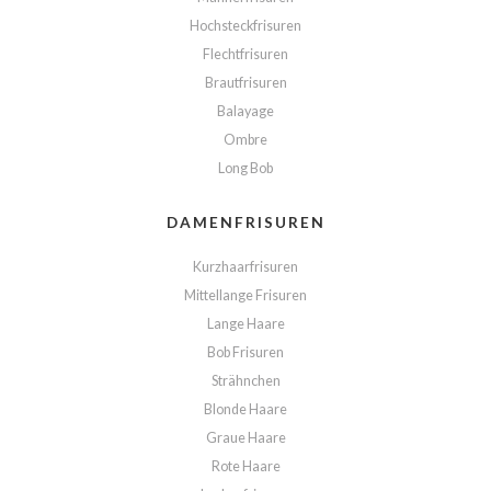
Hochsteckfrisuren
Flechtfrisuren
Brautfrisuren
Balayage
Ombre
Long Bob
DAMENFRISUREN
Kurzhaarfrisuren
Mittellange Frisuren
Lange Haare
Bob Frisuren
Strähnchen
Blonde Haare
Graue Haare
Rote Haare