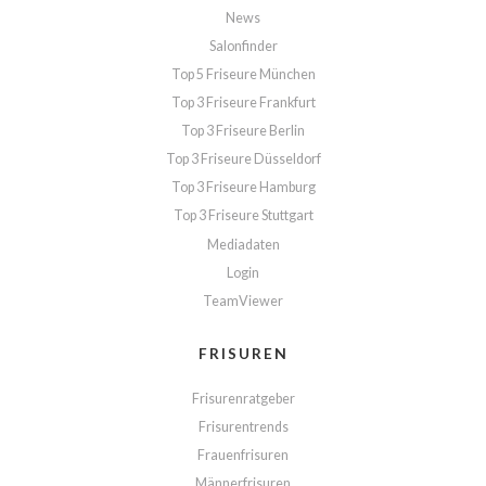
News
Salonfinder
Top 5 Friseure München
Top 3 Friseure Frankfurt
Top 3 Friseure Berlin
Top 3 Friseure Düsseldorf
Top 3 Friseure Hamburg
Top 3 Friseure Stuttgart
Mediadaten
Login
TeamViewer
FRISUREN
Frisurenratgeber
Frisurentrends
Frauenfrisuren
Männerfrisuren