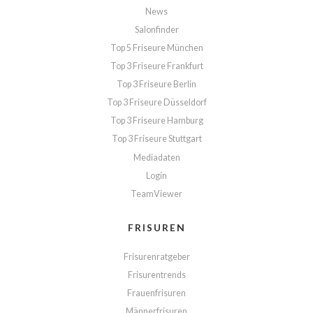
News
Salonfinder
Top 5 Friseure München
Top 3 Friseure Frankfurt
Top 3 Friseure Berlin
Top 3 Friseure Düsseldorf
Top 3 Friseure Hamburg
Top 3 Friseure Stuttgart
Mediadaten
Login
TeamViewer
FRISUREN
Frisurenratgeber
Frisurentrends
Frauenfrisuren
Männerfrisuren