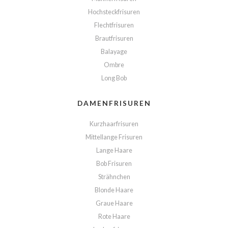
Hochsteckfrisuren
Flechtfrisuren
Brautfrisuren
Balayage
Ombre
Long Bob
DAMENFRISUREN
Kurzhaarfrisuren
Mittellange Frisuren
Lange Haare
Bob Frisuren
Strähnchen
Blonde Haare
Graue Haare
Rote Haare