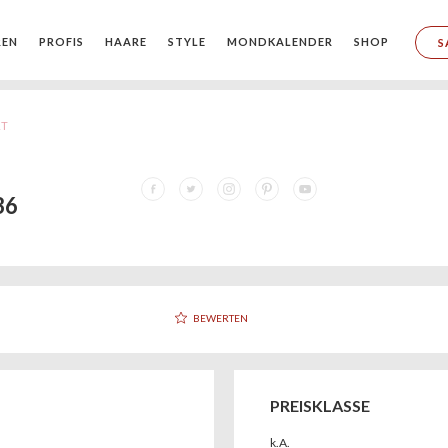
REN
PROFIS
HAARE
STYLE
MONDKALENDER
SHOP
S
RT
36
BEWERTEN
PREISKLASSE
k.A.