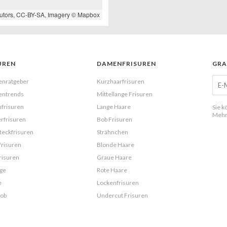
utors,
CC-BY-SA
, Imagery ©
Mapbox
UREN
DAMENFRISUREN
GRA
enratgeber
Kurzhaarfrisuren
entrends
Mittellange Frisuren
frisuren
Lange Haare
Sie k
Mehr
rfrisuren
Bob Frisuren
eckfrisuren
Strähnchen
frisuren
Blonde Haare
risuren
Graue Haare
ge
Rote Haare
e
Lockenfrisuren
Bob
Undercut Frisuren