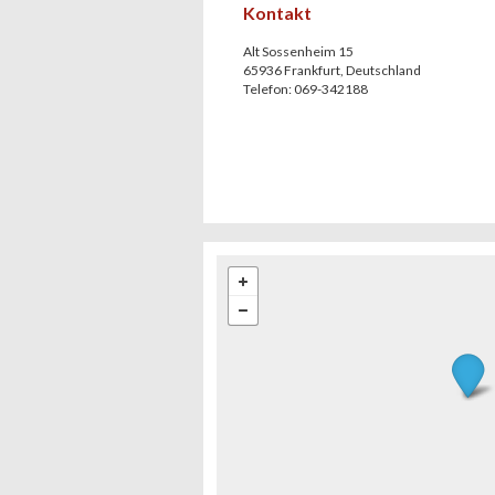
Kontakt
Alt Sossenheim 15
65936
Frankfurt
,
Deutschland
Telefon:
069-342188