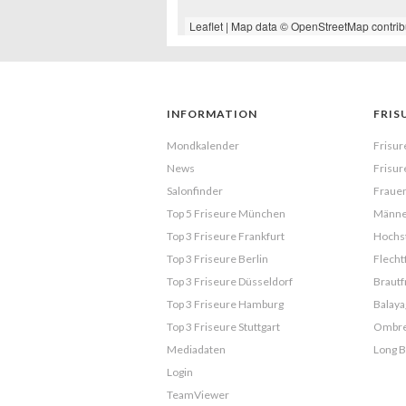
Leaflet
| Map data ©
OpenStreetMap
contrib
INFORMATION
FRIS
Mondkalender
Frisur
News
Frisur
Salonfinder
Frauen
Top 5 Friseure München
Männe
Top 3 Friseure Frankfurt
Hochst
Top 3 Friseure Berlin
Flecht
Top 3 Friseure Düsseldorf
Brautf
Top 3 Friseure Hamburg
Balaya
Top 3 Friseure Stuttgart
Ombr
Mediadaten
Long 
Login
TeamViewer