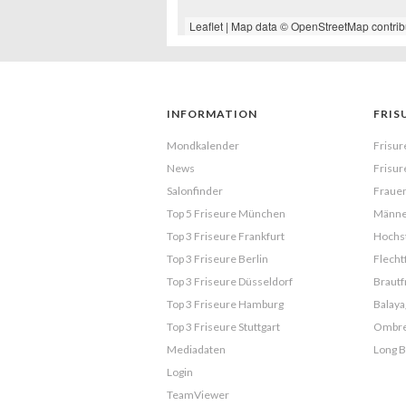
Leaflet
| Map data ©
OpenStreetMap
contrib
INFORMATION
FRIS
Mondkalender
Frisur
News
Frisur
Salonfinder
Frauen
Top 5 Friseure München
Männe
Top 3 Friseure Frankfurt
Hochst
Top 3 Friseure Berlin
Flecht
Top 3 Friseure Düsseldorf
Brautf
Top 3 Friseure Hamburg
Balaya
Top 3 Friseure Stuttgart
Ombr
Mediadaten
Long 
Login
TeamViewer