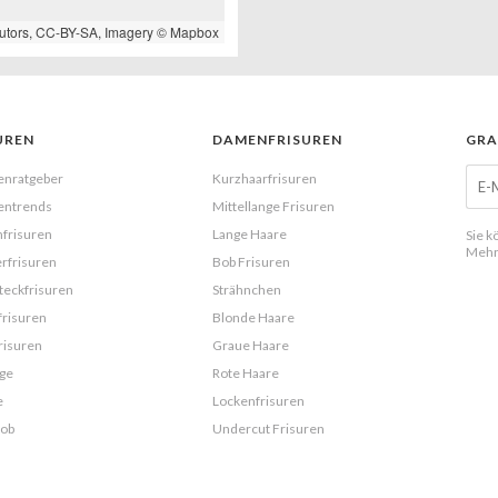
utors,
CC-BY-SA
, Imagery ©
Mapbox
UREN
DAMENFRISUREN
GRA
enratgeber
Kurzhaarfrisuren
entrends
Mittellange Frisuren
frisuren
Lange Haare
Sie k
Mehr
rfrisuren
Bob Frisuren
eckfrisuren
Strähnchen
frisuren
Blonde Haare
risuren
Graue Haare
ge
Rote Haare
e
Lockenfrisuren
Bob
Undercut Frisuren