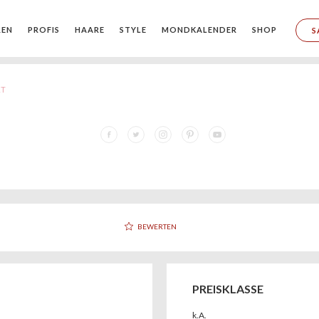
REN
PROFIS
HAARE
STYLE
MONDKALENDER
SHOP
S
RT
BEWERTEN
PREISKLASSE
k.A.