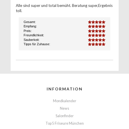
Alle sind super und total bemüht. Beratung super,Ergebnis
toll.
Gesamt:
5.0
Empfang:
5.0
Preis:
5.0
Freundlichkeit:
5.0
Sauberkeit:
5.0
Tipps für Zuhause:
5.0
INFORMATION
Mondkalender
News
Salonfinder
Top 5 Friseure München