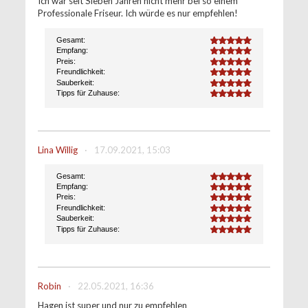
Ich war seit Sieben Jahren nicht mehr bei so einem
Professionale Friseur. Ich würde es nur empfehlen!
Gesamt:
5.0
Empfang:
5.0
Preis:
5.0
Freundlichkeit:
5.0
Sauberkeit:
5.0
Tipps für Zuhause:
5.0
Lina Willig
·
17.09.2021, 15:03
Gesamt:
5.0
Empfang:
5.0
Preis:
5.0
Freundlichkeit:
5.0
Sauberkeit:
5.0
Tipps für Zuhause:
5.0
Robin
·
22.05.2021, 16:36
Hagen ist super und nur zu empfehlen