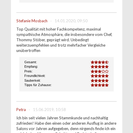
Stefanie Mosbach
·
14.01.2020, 09:50
Top Qualität mit hoher Fachkompetenz, maximal
sympathische Atmosphäre, die insbesondere vom Chef,
Thommy Stöber, geprägt wird. Unbedingt
weiterzuempfehlen und trotz mehrfacher Vergleiche
unübertroffen
Gesamt:
4.6
Empfang:
5.0
Preis:
3.0
Freundlichkeit:
5.0
Sauberkeit:
5.0
Tipps für Zuhause:
5.0
Petra
·
15.06.2019, 10:58
Ich bin seit vielen Jahren Stammkunde und nachhaltig
zufrieden! Habe den einen oder anderen Ausflug in andere
Salons vor Jahren aufgegeben, denn nirgends finde ich ein