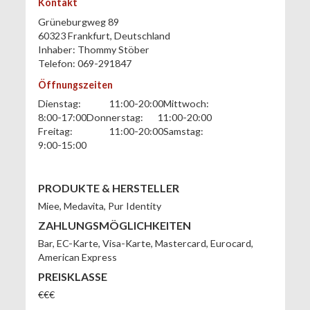
Kontakt
Grüneburgweg 89
60323
Frankfurt
,
Deutschland
Inhaber:
Thommy Stöber
Telefon:
069-291847
Öffnungszeiten
Dienstag:
11:00-20:00
Mittwoch:
8:00-17:00
Donnerstag:
11:00-20:00
Freitag:
11:00-20:00
Samstag:
9:00-15:00
PRODUKTE & HERSTELLER
Miee, Medavita, Pur Identity
ZAHLUNGSMÖGLICHKEITEN
Bar
,
EC-Karte
,
Visa-Karte
,
Mastercard
,
Eurocard
,
American Express
PREISKLASSE
€€€