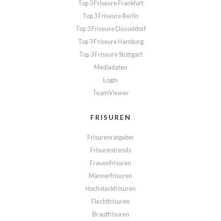
Top 3 Friseure Frankfurt
Top 3 Friseure Berlin
Top 3 Friseure Düsseldorf
Top 3 Friseure Hamburg
Top 3 Friseure Stuttgart
Mediadaten
Login
TeamViewer
FRISUREN
Frisurenratgeber
Frisurentrends
Frauenfrisuren
Männerfrisuren
Hochsteckfrisuren
Flechtfrisuren
Brautfrisuren