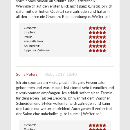
solch hohes Niveau an Schnitt- und Farbtechnik.
Wenngleich auf den ersten Blick nicht ganz günstig, bin ich
dafür mit der hohen Qualität sehr zufrieden und hatte in
all den Jahren nie Grund zu Beanstandungen. Weiter so!
Gesamt:
5.0
Empfang:
5.0
Preis:
5.0
Freundlichkeit:
5.0
Sauberkeit:
5.0
Tipps für Zuhause:
5.0
Sonja Peters
·
05.05.2019, 18:40
Ich bin spontan am Freitagnachmittag ins Friseursalon
gekommen und wurde zunächst einmal sehr freundlich und
zuvorkommen empfangen. Ich erhielt sofort einen Termin
für denselben Tag bei Debora. Ich war mit dem Waschen,
Schneiden und Stylen vollumfänglich zufrieden und kann
den Laden nur weiterempfehlen! Auch generell verbreitet
der Salon eine unheimlich gute Laune :-) Weiter so!
Gesamt:
4.8
Empfang: