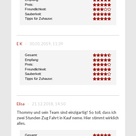
5.0
Preis:
5.0
Freundlichkeit:
3.0
Sauberkeit:
5.0
Tipps für Zuhause:
5.0
E K
·
30.01.2019, 11:39
Gesamt:
4.6
Empfang:
5.0
Preis:
4.0
Freundlichkeit:
5.0
Sauberkeit:
4.0
Tipps für Zuhause:
5.0
Elisa
·
21.12.2018, 14:50
Thommy und sein Team sind einzigartig! So toll, dass ich
zwei Stunden Zug Fahrt in Kauf neme. Hier stimmt wirklich
alles.
Gesamt:
5.0