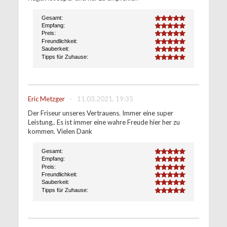
Gesamt:
5.0
Empfang:
5.0
Preis:
5.0
Freundlichkeit:
5.0
Sauberkeit:
5.0
Tipps für Zuhause:
5.0
Eric Metzger
·
11.03.2021, 19:35
Der Friseur unseres Vertrauens. Immer eine super
Leistung,. Es ist immer eine wahre Freude hier her zu
kommen. Vielen Dank
Gesamt:
5.0
Empfang:
5.0
Preis:
5.0
Freundlichkeit:
5.0
Sauberkeit:
5.0
Tipps für Zuhause:
5.0