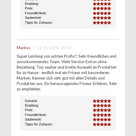
Empfang:
5.0
Preis:
5.0
Freundlichkeit:
5.0
Sauberkeit:
5.0
Tipps für Zuhause:
5.0
Markus
·
16.11.2018, 14:50
Super Leistung von echten Profis!! Sehr freundliches und
zuvorkommendes Team. Viele Service-Extras ohne
Bezahlung. Top sauber und breite Auswahl an Produkten
für zu Hause - endlich mal ein Friseur mit besonderen
Marken. Kennen sich sehr gut mit allen Details und
Produkten aus. Ein herausragendes Friseur-Erlebnis. Sehr
zu empfehlen.
Gesamt:
5.0
Empfang:
5.0
Preis:
5.0
Freundlichkeit:
5.0
Sauberkeit:
5.0
Tipps für Zuhause:
5.0