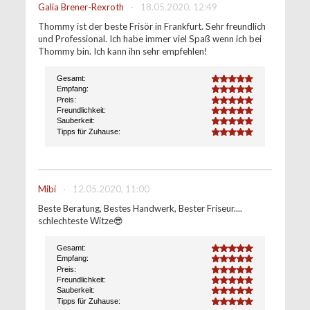
Galia Brener-Rexroth
·
18.05.2020, 12:49
Thommy ist der beste Frisör in Frankfurt. Sehr freundlich
und Professional. Ich habe immer viel Spaß wenn ich bei
Thommy bin. Ich kann ihn sehr empfehlen!
Gesamt:
5.0
Empfang:
5.0
Preis:
5.0
Freundlichkeit:
5.0
Sauberkeit:
5.0
Tipps für Zuhause:
5.0
Mibi
·
12.05.2020, 11:00
Beste Beratung, Bestes Handwerk, Bester Friseur....
schlechteste Witze😎
Gesamt:
5.0
Empfang:
5.0
Preis:
5.0
Freundlichkeit:
5.0
Sauberkeit:
5.0
Tipps für Zuhause:
5.0