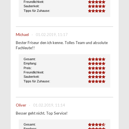
Freundlichkeit:
5.0
Sauberkeit:
5.0
Tipps für Zuhause:
5.0
Michael
·
01.02.2019, 11:17
Bester Friseur den ich kenne. Tolles Team und absolute
Fachleute!!
Gesamt:
5.0
Empfang:
5.0
Preis:
5.0
Freundlichkeit:
5.0
Sauberkeit:
5.0
Tipps für Zuhause:
5.0
Oliver
·
01.02.2019, 11:14
Besser geht nicht. Top Service!
Gesamt:
4.6
Empfang: