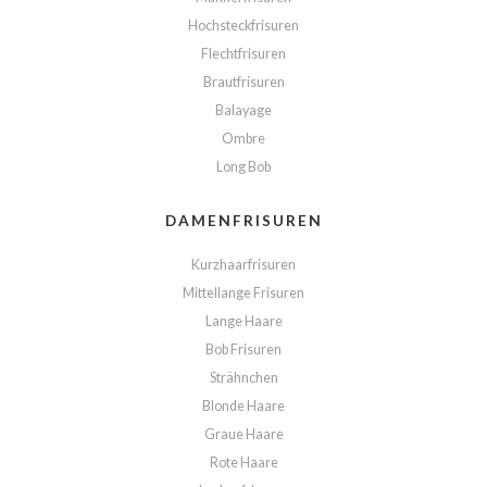
Hochsteckfrisuren
Flechtfrisuren
Brautfrisuren
Balayage
Ombre
Long Bob
DAMENFRISUREN
Kurzhaarfrisuren
Mittellange Frisuren
Lange Haare
Bob Frisuren
Strähnchen
Blonde Haare
Graue Haare
Rote Haare