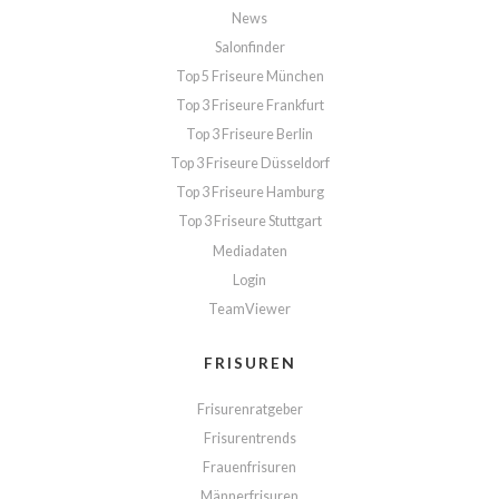
News
Salonfinder
Top 5 Friseure München
Top 3 Friseure Frankfurt
Top 3 Friseure Berlin
Top 3 Friseure Düsseldorf
Top 3 Friseure Hamburg
Top 3 Friseure Stuttgart
Mediadaten
Login
TeamViewer
FRISUREN
Frisurenratgeber
Frisurentrends
Frauenfrisuren
Männerfrisuren