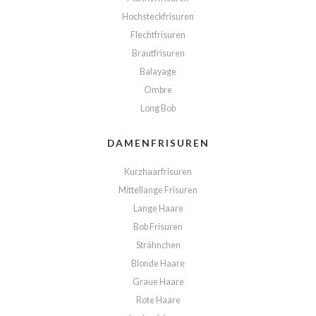
Hochsteckfrisuren
Flechtfrisuren
Brautfrisuren
Balayage
Ombre
Long Bob
DAMENFRISUREN
Kurzhaarfrisuren
Mittellange Frisuren
Lange Haare
Bob Frisuren
Strähnchen
Blonde Haare
Graue Haare
Rote Haare