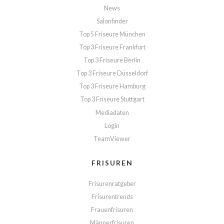
News
Salonfinder
Top 5 Friseure München
Top 3 Friseure Frankfurt
Top 3 Friseure Berlin
Top 3 Friseure Düsseldorf
Top 3 Friseure Hamburg
Top 3 Friseure Stuttgart
Mediadaten
Login
TeamViewer
FRISUREN
Frisurenratgeber
Frisurentrends
Frauenfrisuren
Männerfrisuren