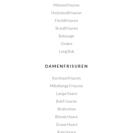
Männerfrisuren
Hochsteckfrisuren
Flechtfrisuren
Brautfrisuren
Balayage
Ombre
Long Bob
DAMENFRISUREN
Kurzhaarfrisuren
Mittellange Frisuren
Lange Haare
Bob Frisuren
Strähnchen
Blonde Haare
Graue Haare
Rote Haare