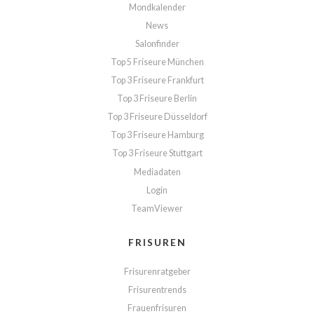
Mondkalender
News
Salonfinder
Top 5 Friseure München
Top 3 Friseure Frankfurt
Top 3 Friseure Berlin
Top 3 Friseure Düsseldorf
Top 3 Friseure Hamburg
Top 3 Friseure Stuttgart
Mediadaten
Login
TeamViewer
FRISUREN
Frisurenratgeber
Frisurentrends
Frauenfrisuren