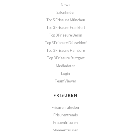
News
Salonfinder
Top 5 Friseure München
Top 3 Friseure Frankfurt
Top 3 Friseure Berlin
Top 3 Friseure Düsseldorf
Top 3 Friseure Hamburg
Top 3 Friseure Stuttgart
Mediadaten
Login
TeamViewer
FRISUREN
Frisurenratgeber
Frisurentrends
Frauenfrisuren
Männerfrisuren