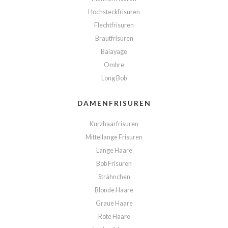
Hochsteckfrisuren
Flechtfrisuren
Brautfrisuren
Balayage
Ombre
Long Bob
DAMENFRISUREN
Kurzhaarfrisuren
Mittellange Frisuren
Lange Haare
Bob Frisuren
Strähnchen
Blonde Haare
Graue Haare
Rote Haare