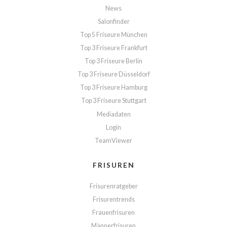
News
Salonfinder
Top 5 Friseure München
Top 3 Friseure Frankfurt
Top 3 Friseure Berlin
Top 3 Friseure Düsseldorf
Top 3 Friseure Hamburg
Top 3 Friseure Stuttgart
Mediadaten
Login
TeamViewer
FRISUREN
Frisurenratgeber
Frisurentrends
Frauenfrisuren
Männerfrisuren