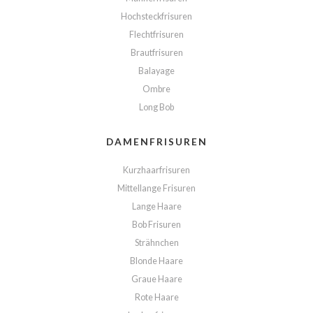
Hochsteckfrisuren
Flechtfrisuren
Brautfrisuren
Balayage
Ombre
Long Bob
DAMENFRISUREN
Kurzhaarfrisuren
Mittellange Frisuren
Lange Haare
Bob Frisuren
Strähnchen
Blonde Haare
Graue Haare
Rote Haare