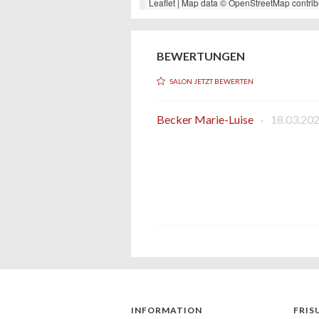
Leaflet
| Map data ©
OpenStreetMap
contrib
BEWERTUNGEN
SALON JETZT BEWERTEN
Becker Marie-Luise
·
18.03.202
INFORMATION
FRIS