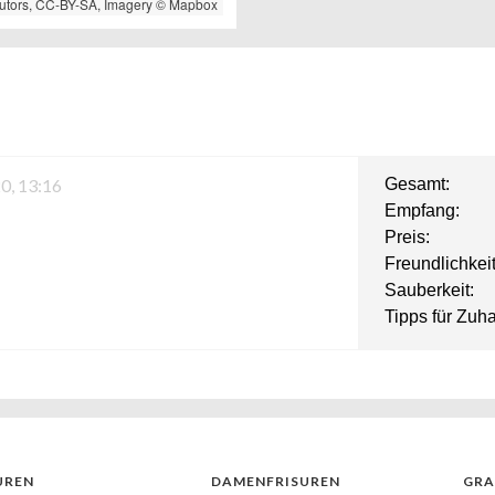
utors,
CC-BY-SA
, Imagery ©
Mapbox
0, 13:16
Gesamt:
Empfang:
Preis:
Freundlichkeit
Sauberkeit:
Tipps für Zuh
UREN
DAMENFRISUREN
GRA