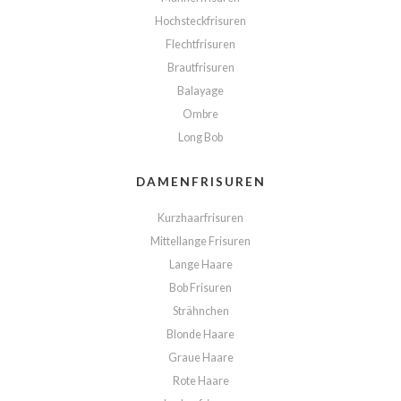
Hochsteckfrisuren
Flechtfrisuren
Brautfrisuren
Balayage
Ombre
Long Bob
DAMENFRISUREN
Kurzhaarfrisuren
Mittellange Frisuren
Lange Haare
Bob Frisuren
Strähnchen
Blonde Haare
Graue Haare
Rote Haare