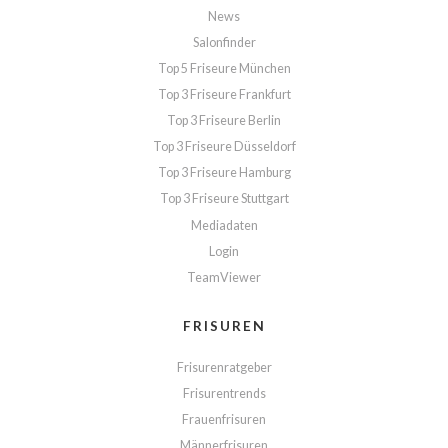
News
Salonfinder
Top 5 Friseure München
Top 3 Friseure Frankfurt
Top 3 Friseure Berlin
Top 3 Friseure Düsseldorf
Top 3 Friseure Hamburg
Top 3 Friseure Stuttgart
Mediadaten
Login
TeamViewer
FRISUREN
Frisurenratgeber
Frisurentrends
Frauenfrisuren
Männerfrisuren