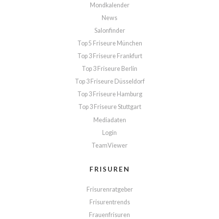
Mondkalender
News
Salonfinder
Top 5 Friseure München
Top 3 Friseure Frankfurt
Top 3 Friseure Berlin
Top 3 Friseure Düsseldorf
Top 3 Friseure Hamburg
Top 3 Friseure Stuttgart
Mediadaten
Login
TeamViewer
FRISUREN
Frisurenratgeber
Frisurentrends
Frauenfrisuren