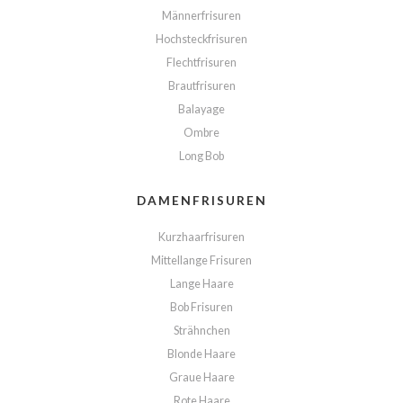
Männerfrisuren
Hochsteckfrisuren
Flechtfrisuren
Brautfrisuren
Balayage
Ombre
Long Bob
DAMENFRISUREN
Kurzhaarfrisuren
Mittellange Frisuren
Lange Haare
Bob Frisuren
Strähnchen
Blonde Haare
Graue Haare
Rote Haare