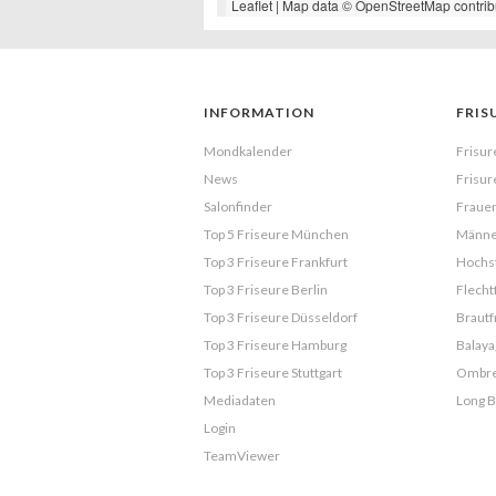
Leaflet
| Map data ©
OpenStreetMap
contrib
INFORMATION
FRIS
Mondkalender
Frisur
News
Frisur
Salonfinder
Frauen
Top 5 Friseure München
Männe
Top 3 Friseure Frankfurt
Hochst
Top 3 Friseure Berlin
Flecht
Top 3 Friseure Düsseldorf
Brautf
Top 3 Friseure Hamburg
Balaya
Top 3 Friseure Stuttgart
Ombr
Mediadaten
Long 
Login
TeamViewer