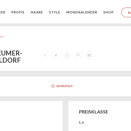
REN
PROFIS
HAARE
STYLE
MONDKALENDER
SHOP
S
ORF
KUMER-
ELDORF
BEWERTEN
PREISKLASSE
k.A.