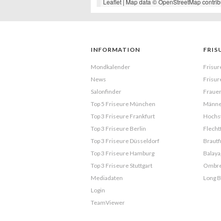
Leaflet
| Map data ©
OpenStreetMap
contrib
INFORMATION
FRIS
Mondkalender
Frisur
News
Frisur
Salonfinder
Frauen
Top 5 Friseure München
Männe
Top 3 Friseure Frankfurt
Hochst
Top 3 Friseure Berlin
Flecht
Top 3 Friseure Düsseldorf
Brautf
Top 3 Friseure Hamburg
Balaya
Top 3 Friseure Stuttgart
Ombr
Mediadaten
Long 
Login
TeamViewer