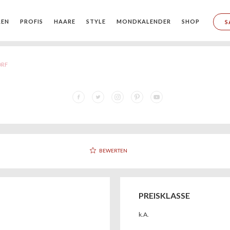
REN
PROFIS
HAARE
STYLE
MONDKALENDER
SHOP
S
ORF
BEWERTEN
PREISKLASSE
k.A.