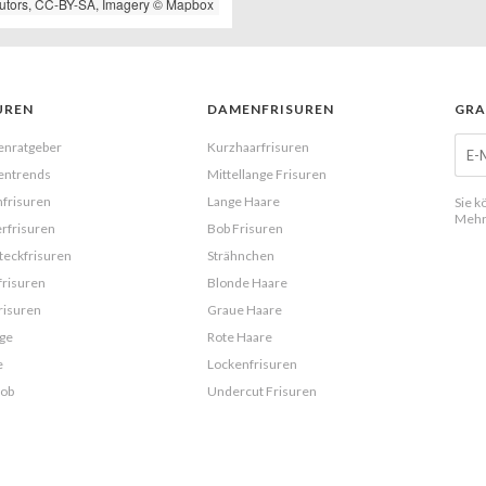
utors,
CC-BY-SA
, Imagery ©
Mapbox
UREN
DAMENFRISUREN
GRA
enratgeber
Kurzhaarfrisuren
entrends
Mittellange Frisuren
frisuren
Lange Haare
Sie k
Mehr
rfrisuren
Bob Frisuren
eckfrisuren
Strähnchen
frisuren
Blonde Haare
risuren
Graue Haare
ge
Rote Haare
e
Lockenfrisuren
Bob
Undercut Frisuren