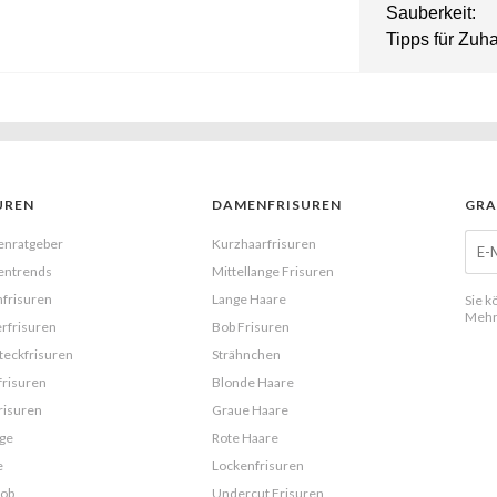
Sauberkeit:
Tipps für Zuh
UREN
DAMENFRISUREN
GRA
enratgeber
Kurzhaarfrisuren
entrends
Mittellange Frisuren
frisuren
Lange Haare
Sie k
Mehr
rfrisuren
Bob Frisuren
eckfrisuren
Strähnchen
frisuren
Blonde Haare
risuren
Graue Haare
ge
Rote Haare
e
Lockenfrisuren
Bob
Undercut Frisuren