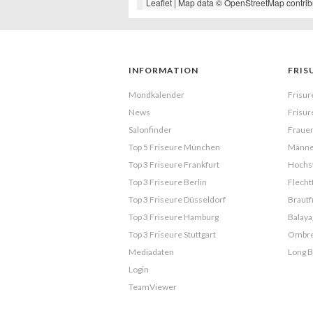
Leaflet
| Map data ©
OpenStreetMap
contrib
INFORMATION
FRIS
Mondkalender
Frisur
News
Frisur
Salonfinder
Frauen
Top 5 Friseure München
Männe
Top 3 Friseure Frankfurt
Hochst
Top 3 Friseure Berlin
Flecht
Top 3 Friseure Düsseldorf
Brautf
Top 3 Friseure Hamburg
Balaya
Top 3 Friseure Stuttgart
Ombr
Mediadaten
Long 
Login
TeamViewer