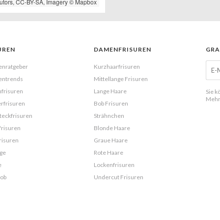
utors,
CC-BY-SA
, Imagery ©
Mapbox
UREN
DAMENFRISUREN
GRA
enratgeber
Kurzhaarfrisuren
entrends
Mittellange Frisuren
frisuren
Lange Haare
Sie k
Mehr
rfrisuren
Bob Frisuren
eckfrisuren
Strähnchen
frisuren
Blonde Haare
risuren
Graue Haare
ge
Rote Haare
e
Lockenfrisuren
Bob
Undercut Frisuren