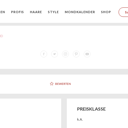
REN
PROFIS
HAARE
STYLE
MONDKALENDER
SHOP
S
ND
BEWERTEN
PREISKLASSE
k.A.