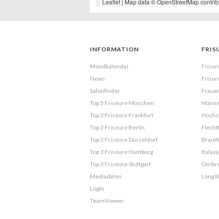
Leaflet
| Map data ©
OpenStreetMap
contrib
INFORMATION
FRIS
Mondkalender
Frisur
News
Frisur
Salonfinder
Frauen
Top 5 Friseure München
Männe
Top 3 Friseure Frankfurt
Hochst
Top 3 Friseure Berlin
Flecht
Top 3 Friseure Düsseldorf
Brautf
Top 3 Friseure Hamburg
Balaya
Top 3 Friseure Stuttgart
Ombr
Mediadaten
Long 
Login
TeamViewer