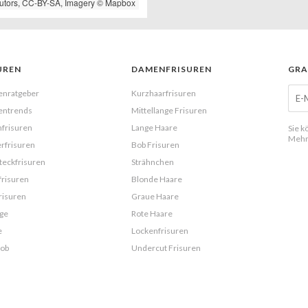
utors,
CC-BY-SA
, Imagery ©
Mapbox
UREN
DAMENFRISUREN
GRA
enratgeber
Kurzhaarfrisuren
entrends
Mittellange Frisuren
frisuren
Lange Haare
Sie k
Mehr
rfrisuren
Bob Frisuren
eckfrisuren
Strähnchen
frisuren
Blonde Haare
risuren
Graue Haare
ge
Rote Haare
e
Lockenfrisuren
Bob
Undercut Frisuren