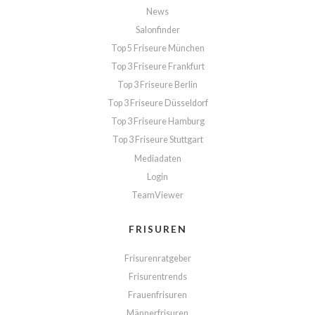
News
Salonfinder
Top 5 Friseure München
Top 3 Friseure Frankfurt
Top 3 Friseure Berlin
Top 3 Friseure Düsseldorf
Top 3 Friseure Hamburg
Top 3 Friseure Stuttgart
Mediadaten
Login
TeamViewer
FRISUREN
Frisurenratgeber
Frisurentrends
Frauenfrisuren
Männerfrisuren