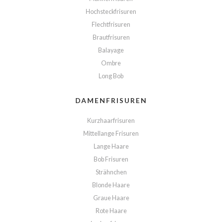
Hochsteckfrisuren
Flechtfrisuren
Brautfrisuren
Balayage
Ombre
Long Bob
DAMENFRISUREN
Kurzhaarfrisuren
Mittellange Frisuren
Lange Haare
Bob Frisuren
Strähnchen
Blonde Haare
Graue Haare
Rote Haare