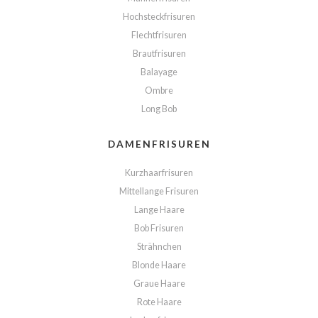
Hochsteckfrisuren
Flechtfrisuren
Brautfrisuren
Balayage
Ombre
Long Bob
DAMENFRISUREN
Kurzhaarfrisuren
Mittellange Frisuren
Lange Haare
Bob Frisuren
Strähnchen
Blonde Haare
Graue Haare
Rote Haare