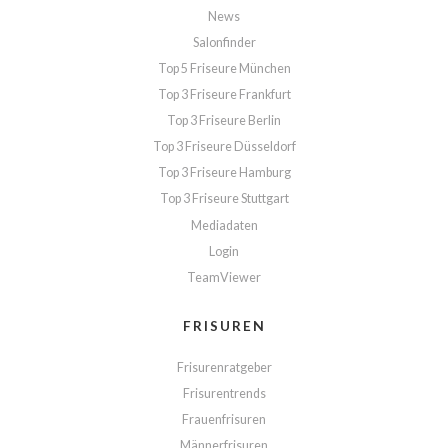
News
Salonfinder
Top 5 Friseure München
Top 3 Friseure Frankfurt
Top 3 Friseure Berlin
Top 3 Friseure Düsseldorf
Top 3 Friseure Hamburg
Top 3 Friseure Stuttgart
Mediadaten
Login
TeamViewer
FRISUREN
Frisurenratgeber
Frisurentrends
Frauenfrisuren
Männerfrisuren