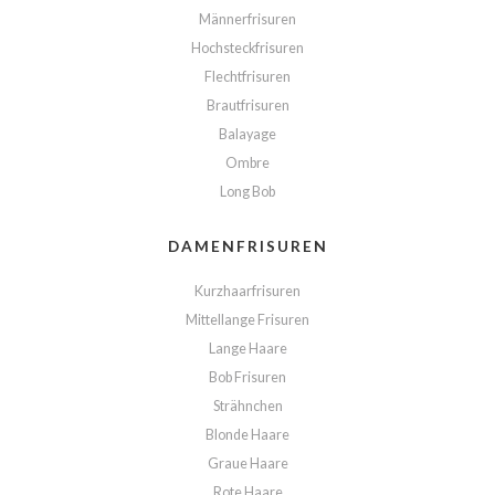
Männerfrisuren
Hochsteckfrisuren
Flechtfrisuren
Brautfrisuren
Balayage
Ombre
Long Bob
DAMENFRISUREN
Kurzhaarfrisuren
Mittellange Frisuren
Lange Haare
Bob Frisuren
Strähnchen
Blonde Haare
Graue Haare
Rote Haare