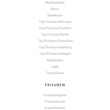
Mondkalender
News
Salonfinder
Top 5 Friseure München
Top 3 Friseure Frankfurt
Top 3 Friseure Berlin
Top 3 Friseure Düsseldorf
Top 3 Friseure Hamburg
Top 3 Friseure Stuttgart
Mediadaten
Login
TeamViewer
FRISUREN
Frisurenratgeber
Frisurentrends
Frauenfrisuren