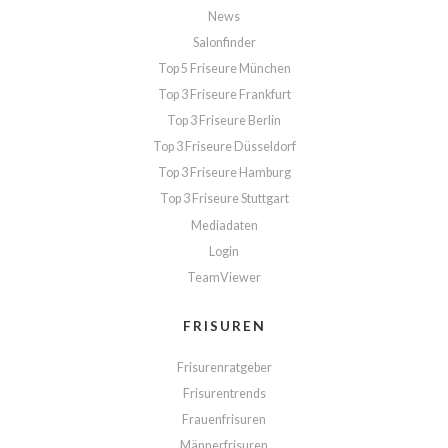
News
Salonfinder
Top 5 Friseure München
Top 3 Friseure Frankfurt
Top 3 Friseure Berlin
Top 3 Friseure Düsseldorf
Top 3 Friseure Hamburg
Top 3 Friseure Stuttgart
Mediadaten
Login
TeamViewer
FRISUREN
Frisurenratgeber
Frisurentrends
Frauenfrisuren
Männerfrisuren