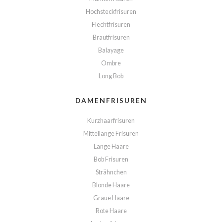
Hochsteckfrisuren
Flechtfrisuren
Brautfrisuren
Balayage
Ombre
Long Bob
DAMENFRISUREN
Kurzhaarfrisuren
Mittellange Frisuren
Lange Haare
Bob Frisuren
Strähnchen
Blonde Haare
Graue Haare
Rote Haare