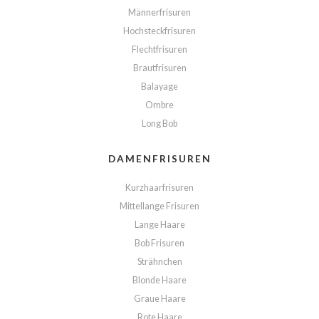
Männerfrisuren
Hochsteckfrisuren
Flechtfrisuren
Brautfrisuren
Balayage
Ombre
Long Bob
DAMENFRISUREN
Kurzhaarfrisuren
Mittellange Frisuren
Lange Haare
Bob Frisuren
Strähnchen
Blonde Haare
Graue Haare
Rote Haare