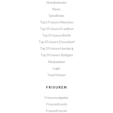
Mondkalender
News
Salonfinder
Top 5 Friseure München
Top 3 Friseure Frankfurt
Top 3 Friseure Berlin
Top 3 Friseure Düsseldorf
Top 3 Friseure Hamburg
Top 3 Friseure Stuttgart
Mediadaten
Login
TeamViewer
FRISUREN
Frisurenratgeber
Frisurentrends
Frauenfrisuren