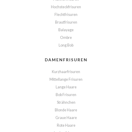
Hochsteckfrisuren
Flechtfrisuren
Brautfrisuren
Balayage
Ombre
Long Bob
DAMENFRISUREN
Kurzhaarfrisuren
Mittellange Frisuren
Lange Haare
Bob Frisuren
Strähnchen
Blonde Haare
Graue Haare
Rote Haare