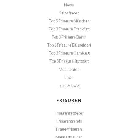
News
Salonfinder
Top 5 Friseure München
Top 3 Friseure Frankfurt
Top 3 Friseure Berlin
Top 3 Friseure Düsseldorf
Top 3 Friseure Hamburg
Top 3 Friseure Stuttgart
Mediadaten
Login
TeamViewer
FRISUREN
Frisurenratgeber
Frisurentrends
Frauenfrisuren
Männerfrisuren