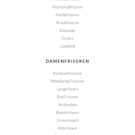
Hochsteckfrisuren
Flechtfrisuren
Brautfrisuren
Balayage
Ombre
Long Bob
DAMENFRISUREN
Kurzhaarfrisuren
Mittellange Frisuren
Lange Haare
Bob Frisuren
Strähnchen
Blonde Haare
Graue Haare
Rote Haare