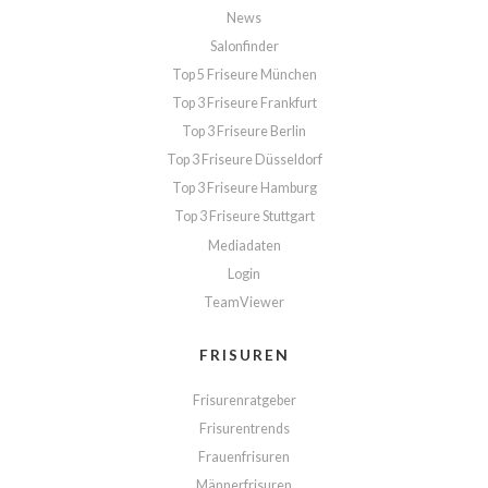
News
Salonfinder
Top 5 Friseure München
Top 3 Friseure Frankfurt
Top 3 Friseure Berlin
Top 3 Friseure Düsseldorf
Top 3 Friseure Hamburg
Top 3 Friseure Stuttgart
Mediadaten
Login
TeamViewer
FRISUREN
Frisurenratgeber
Frisurentrends
Frauenfrisuren
Männerfrisuren