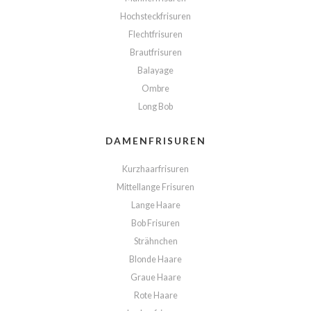
Hochsteckfrisuren
Flechtfrisuren
Brautfrisuren
Balayage
Ombre
Long Bob
DAMENFRISUREN
Kurzhaarfrisuren
Mittellange Frisuren
Lange Haare
Bob Frisuren
Strähnchen
Blonde Haare
Graue Haare
Rote Haare