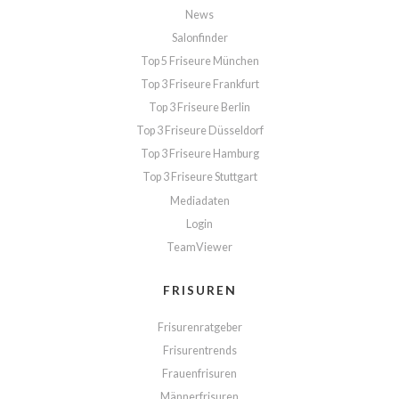
News
Salonfinder
Top 5 Friseure München
Top 3 Friseure Frankfurt
Top 3 Friseure Berlin
Top 3 Friseure Düsseldorf
Top 3 Friseure Hamburg
Top 3 Friseure Stuttgart
Mediadaten
Login
TeamViewer
FRISUREN
Frisurenratgeber
Frisurentrends
Frauenfrisuren
Männerfrisuren