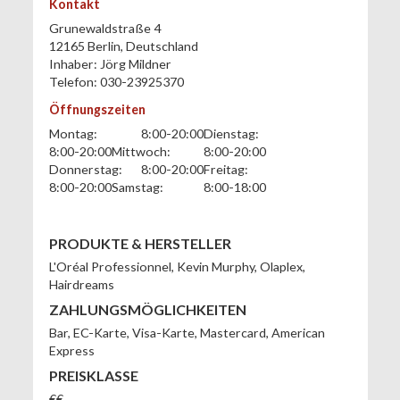
Kontakt
Grunewaldstraße 4
12165
Berlin
,
Deutschland
Inhaber:
Jörg Mildner
Telefon:
030-23925370
Öffnungszeiten
Montag:
8:00-20:00
Dienstag:
8:00-20:00
Mittwoch:
8:00-20:00
Donnerstag:
8:00-20:00
Freitag:
8:00-20:00
Samstag:
8:00-18:00
PRODUKTE & HERSTELLER
L'Oréal Professionnel, Kevin Murphy, Olaplex,
Hairdreams
ZAHLUNGSMÖGLICHKEITEN
Bar
,
EC-Karte
,
Visa-Karte
,
Mastercard
,
American
Express
PREISKLASSE
€€