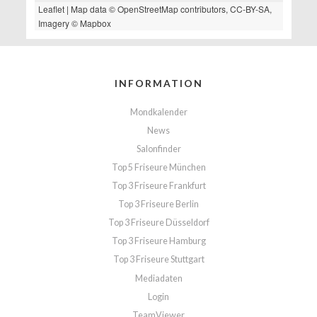
Leaflet
| Map data ©
OpenStreetMap
contributors,
CC-BY-SA
,
Imagery ©
Mapbox
INFORMATION
Mondkalender
News
Salonfinder
Top 5 Friseure München
Top 3 Friseure Frankfurt
Top 3 Friseure Berlin
Top 3 Friseure Düsseldorf
Top 3 Friseure Hamburg
Top 3 Friseure Stuttgart
Mediadaten
Login
TeamViewer