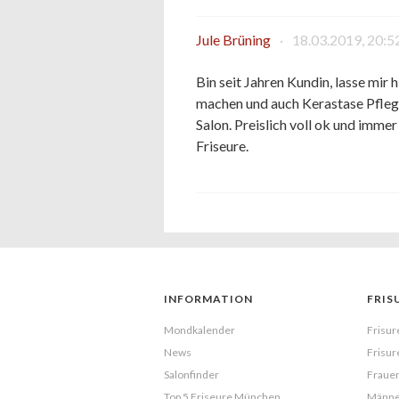
Jule Brüning
·
18.03.2019, 20:5
Bin seit Jahren Kundin, lasse mir
machen und auch Kerastase Pflege 
Salon. Preislich voll ok und imme
Friseure.
INFORMATION
FRIS
Mondkalender
Frisur
News
Frisur
Salonfinder
Frauen
Top 5 Friseure München
Männe