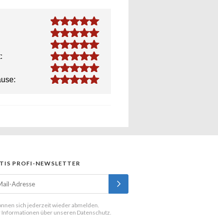
5.0
5.0
5.0
5.0
:
5.0
5.0
ause:
TIS PROFI-NEWSLETTER
önnen sich jederzeit wieder abmelden.
 Informationen über unseren
Datenschutz
.