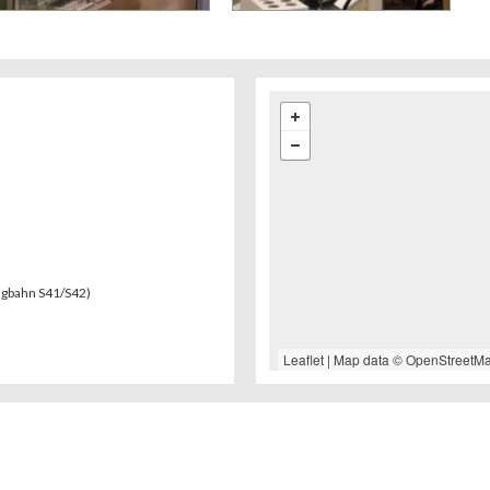
ngbahn S41/S42)
Leaflet
| Map data ©
OpenStreetM