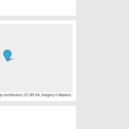
ap
contributors,
CC-BY-SA
, Imagery ©
Mapbox