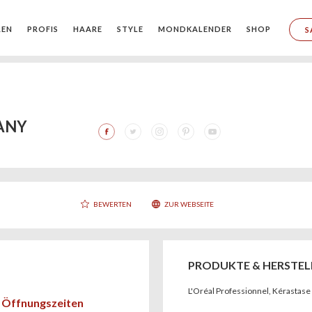
REN
PROFIS
HAARE
STYLE
MONDKALENDER
SHOP
S
ANY
BEWERTEN
ZUR WEBSEITE
PRODUKTE & HERSTEL
L'Oréal Professionnel, Kérastase
Öffnungszeiten