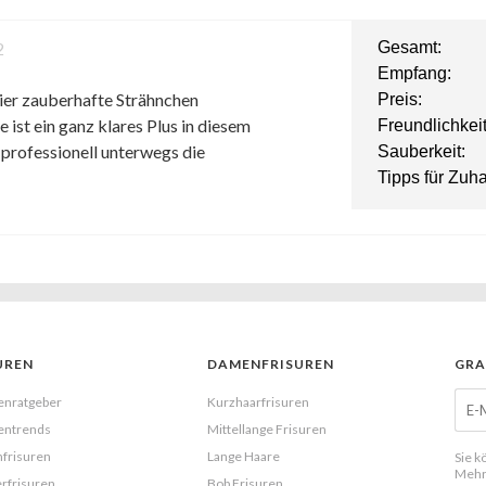
2
Gesamt:
Empfang:
 hier zauberhafte Strähnchen
Preis:
ist ein ganz klares Plus in diesem
Freundlichkeit
r professionell unterwegs die
Sauberkeit:
Tipps für Zuh
UREN
DAMENFRISUREN
GRA
enratgeber
Kurzhaarfrisuren
entrends
Mittellange Frisuren
frisuren
Lange Haare
Sie k
Mehr
rfrisuren
Bob Frisuren