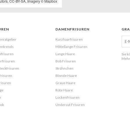
utors,
CC-BY-SA
, Imagery ©
Mapbox
UREN
DAMENFRISUREN
GRA
enratgeber
Kurzhaarfrisuren
entrends
Mittellange Frisuren
frisuren
Lange Haare
Sie k
Mehr
rfrisuren
Bob Frisuren
eckfrisuren
Strähnchen
frisuren
Blonde Haare
risuren
Graue Haare
ge
Rote Haare
e
Lockenfrisuren
Bob
Undercut Frisuren