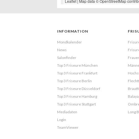
Leaflet
| Map data ©
OpenStreetMap
contrib
INFORMATION
FRIS
Mondkalender
Frisur
News
Frisur
Salonfinder
Frauen
Top 5 Friseure München
Männe
Top 3 Friseure Frankfurt
Hochst
Top 3 Friseure Berlin
Flecht
Top 3 Friseure Düsseldorf
Brautf
Top 3 Friseure Hamburg
Balaya
Top 3 Friseure Stuttgart
Ombr
Mediadaten
Long 
Login
TeamViewer