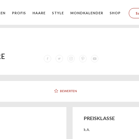
REN
PROFIS
HAARE
STYLE
MONDKALENDER
SHOP
S
E
BEWERTEN
PREISKLASSE
k.A.