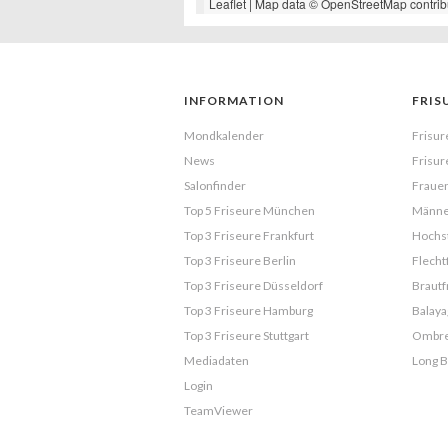
Leaflet
| Map data ©
OpenStreetMap
contrib
INFORMATION
FRIS
Mondkalender
Frisur
News
Frisur
Salonfinder
Frauen
Top 5 Friseure München
Männe
Top 3 Friseure Frankfurt
Hochst
Top 3 Friseure Berlin
Flecht
Top 3 Friseure Düsseldorf
Brautf
Top 3 Friseure Hamburg
Balaya
Top 3 Friseure Stuttgart
Ombr
Mediadaten
Long 
Login
TeamViewer