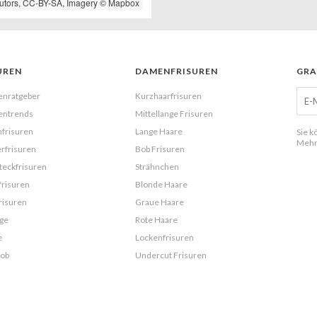
utors,
CC-BY-SA
, Imagery ©
Mapbox
UREN
DAMENFRISUREN
GRA
enratgeber
Kurzhaarfrisuren
entrends
Mittellange Frisuren
frisuren
Lange Haare
Sie k
Mehr
rfrisuren
Bob Frisuren
eckfrisuren
Strähnchen
frisuren
Blonde Haare
risuren
Graue Haare
ge
Rote Haare
e
Lockenfrisuren
Bob
Undercut Frisuren