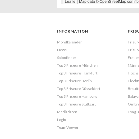
Leaflet
| Map data ©
OpenStreetMap
contrib
INFORMATION
FRIS
Mondkalender
Frisur
News
Frisur
Salonfinder
Frauen
Top 5 Friseure München
Männe
Top 3 Friseure Frankfurt
Hochst
Top 3 Friseure Berlin
Flecht
Top 3 Friseure Düsseldorf
Brautf
Top 3 Friseure Hamburg
Balaya
Top 3 Friseure Stuttgart
Ombr
Mediadaten
Long 
Login
TeamViewer