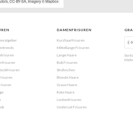
utors,
CC-BY-SA
, Imagery ©
Mapbox
UREN
DAMENFRISUREN
GRA
enratgeber
Kurzhaarfrisuren
entrends
Mittellange Frisuren
frisuren
Lange Haare
Sie k
Mehr
rfrisuren
Bob Frisuren
eckfrisuren
Strähnchen
frisuren
Blonde Haare
risuren
Graue Haare
ge
Rote Haare
e
Lockenfrisuren
Bob
Undercut Frisuren