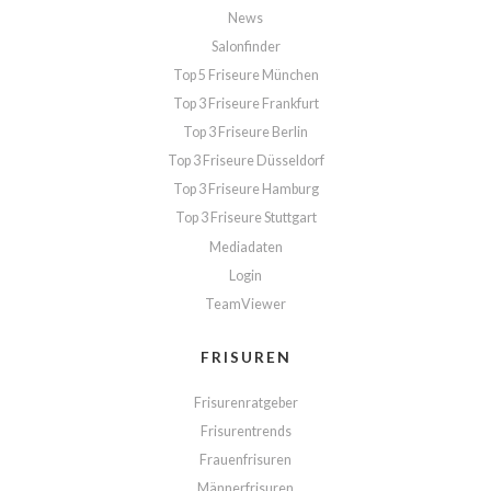
News
Salonfinder
Top 5 Friseure München
Top 3 Friseure Frankfurt
Top 3 Friseure Berlin
Top 3 Friseure Düsseldorf
Top 3 Friseure Hamburg
Top 3 Friseure Stuttgart
Mediadaten
Login
TeamViewer
FRISUREN
Frisurenratgeber
Frisurentrends
Frauenfrisuren
Männerfrisuren