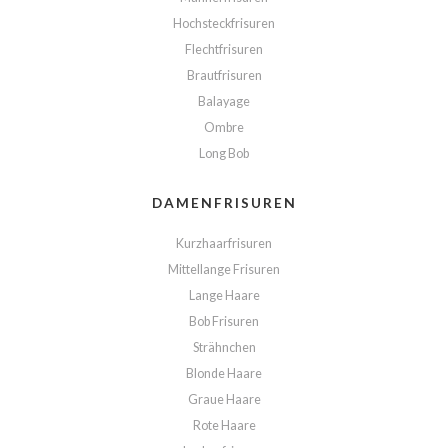
Hochsteckfrisuren
Flechtfrisuren
Brautfrisuren
Balayage
Ombre
Long Bob
DAMENFRISUREN
Kurzhaarfrisuren
Mittellange Frisuren
Lange Haare
Bob Frisuren
Strähnchen
Blonde Haare
Graue Haare
Rote Haare