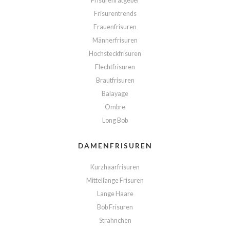
Frisurenratgeber
Frisurentrends
Frauenfrisuren
Männerfrisuren
Hochsteckfrisuren
Flechtfrisuren
Brautfrisuren
Balayage
Ombre
Long Bob
DAMENFRISUREN
Kurzhaarfrisuren
Mittellange Frisuren
Lange Haare
Bob Frisuren
Strähnchen