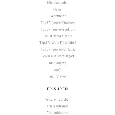
Mondkalender
News
Salonfinder
Top 5 Friseure München
Top 3 Friseure Frankfurt
Top 3 Friseure Berlin
Top 3 Friseure Düsseldorf
Top 3 Friseure Hamburg
Top 3 Friseure Stuttgart
Mediadaten
Login
TeamViewer
FRISUREN
Frisurenratgeber
Frisurentrends
Frauenfrisuren