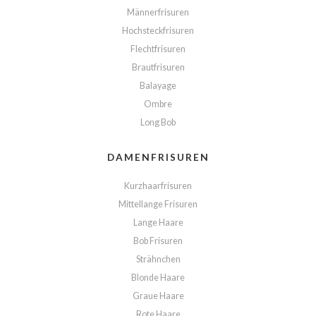
Männerfrisuren
Hochsteckfrisuren
Flechtfrisuren
Brautfrisuren
Balayage
Ombre
Long Bob
DAMENFRISUREN
Kurzhaarfrisuren
Mittellange Frisuren
Lange Haare
Bob Frisuren
Strähnchen
Blonde Haare
Graue Haare
Rote Haare