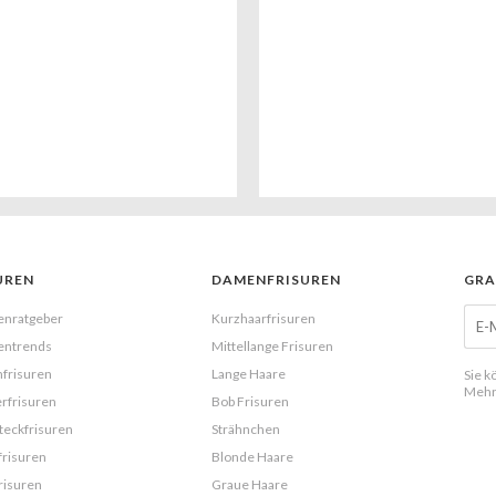
UREN
DAMENFRISUREN
GRA
enratgeber
Kurzhaarfrisuren
entrends
Mittellange Frisuren
frisuren
Lange Haare
Sie k
Mehr
rfrisuren
Bob Frisuren
eckfrisuren
Strähnchen
frisuren
Blonde Haare
risuren
Graue Haare