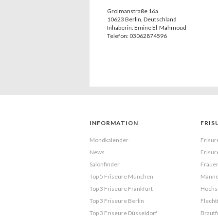
Grolmanstraße 16a
10623
Berlin
,
Deutschland
Inhaberin:
Emine El-Mahmoud
Telefon:
03062874596
INFORMATION
FRIS
Mondkalender
Frisur
News
Frisur
Salonfinder
Frauen
Top 5 Friseure München
Männe
Top 3 Friseure Frankfurt
Hochst
Top 3 Friseure Berlin
Flecht
Top 3 Friseure Düsseldorf
Brautf