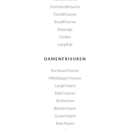
Hochsteckfrisuren
Flechtfrisuren
Brautfrisuren
Balayage
Ombre
Long Bob
DAMENFRISUREN
Kurzhaarfrisuren
Mittellange Frisuren
Lange Haare
Bob Frisuren
Strähnchen
Blonde Haare
Graue Haare
Rote Haare