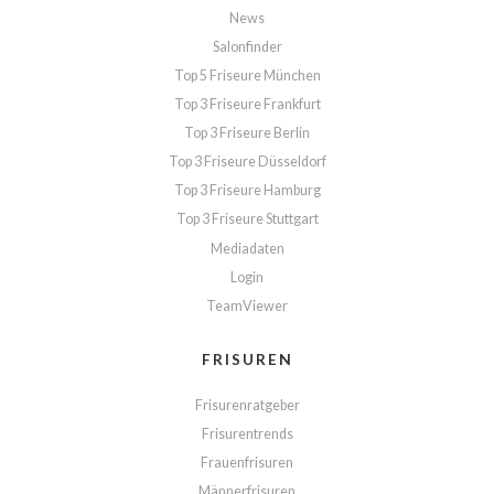
News
Salonfinder
Top 5 Friseure München
Top 3 Friseure Frankfurt
Top 3 Friseure Berlin
Top 3 Friseure Düsseldorf
Top 3 Friseure Hamburg
Top 3 Friseure Stuttgart
Mediadaten
Login
TeamViewer
FRISUREN
Frisurenratgeber
Frisurentrends
Frauenfrisuren
Männerfrisuren