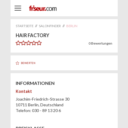
STARTSEITE
//
SALONFINDER
//
BERLIN
HAIR FACTORY
0
Bewertungen
BEWERTEN
INFORMATIONEN
Kontakt
Joachim-Friedrich-Strasse 30
10711
Berlin
,
Deutschland
Telefon:
030 - 89 13 20 6