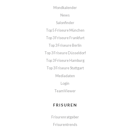
Mondkalender
News
Salonfinder
Top 5 Friseure München
Top 3 Friseure Frankfurt
Top 3 Friseure Berlin
Top 3 Friseure Düsseldorf
Top 3 Friseure Hamburg
Top 3 Friseure Stuttgart
Mediadaten
Login
TeamViewer
FRISUREN
Frisurenratgeber
Frisurentrends