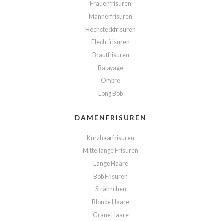
Frauenfrisuren
Männerfrisuren
Hochsteckfrisuren
Flechtfrisuren
Brautfrisuren
Balayage
Ombre
Long Bob
DAMENFRISUREN
Kurzhaarfrisuren
Mittellange Frisuren
Lange Haare
Bob Frisuren
Strähnchen
Blonde Haare
Graue Haare