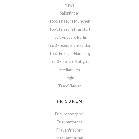
News
Salonfinder
Top 5 Friseure München
Top 3 Friseure Frankfurt
Top 3 Friseure Berlin
Top 3 Friseure Düsseldorf
Top 3 Friseure Hamburg
Top 3 Friseure Stuttgart
Mediadaten
Login
TeamViewer
FRISUREN
Frisurenratgeber
Frisurentrends
Frauenfrisuren
Männerfrisuren