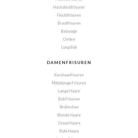
Hochsteckfrisuren
Flechtfrisuren
Brautfrisuren
Balayage
Ombre
Long Bob
DAMENFRISUREN
Kurzhaarfrisuren
Mittellange Frisuren
Lange Haare
Bob Frisuren
Strähnchen
Blonde Haare
Graue Haare
Rote Haare