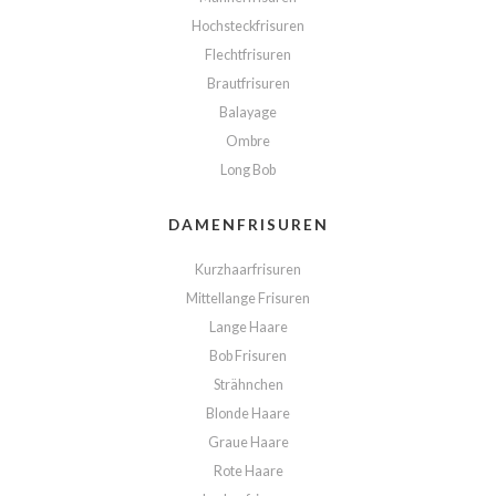
Hochsteckfrisuren
Flechtfrisuren
Brautfrisuren
Balayage
Ombre
Long Bob
DAMENFRISUREN
Kurzhaarfrisuren
Mittellange Frisuren
Lange Haare
Bob Frisuren
Strähnchen
Blonde Haare
Graue Haare
Rote Haare