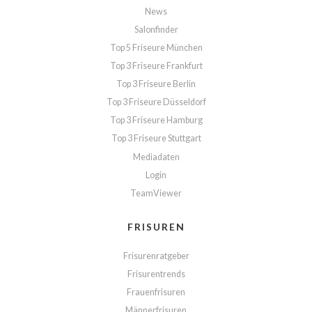
News
Salonfinder
Top 5 Friseure München
Top 3 Friseure Frankfurt
Top 3 Friseure Berlin
Top 3 Friseure Düsseldorf
Top 3 Friseure Hamburg
Top 3 Friseure Stuttgart
Mediadaten
Login
TeamViewer
FRISUREN
Frisurenratgeber
Frisurentrends
Frauenfrisuren
Männerfrisuren