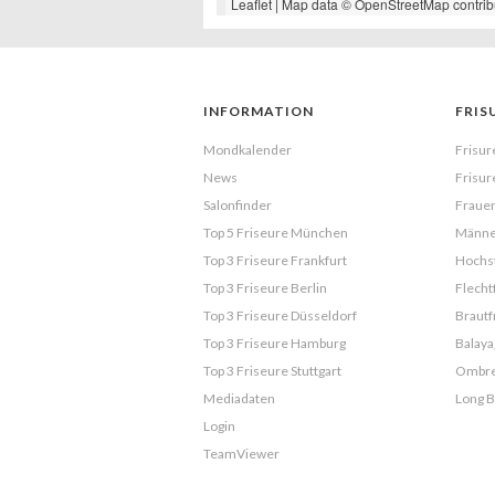
Leaflet
| Map data ©
OpenStreetMap
contrib
INFORMATION
FRIS
Mondkalender
Frisur
News
Frisur
Salonfinder
Frauen
Top 5 Friseure München
Männe
Top 3 Friseure Frankfurt
Hochst
Top 3 Friseure Berlin
Flecht
Top 3 Friseure Düsseldorf
Brautf
Top 3 Friseure Hamburg
Balaya
Top 3 Friseure Stuttgart
Ombr
Mediadaten
Long 
Login
TeamViewer