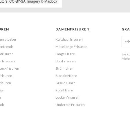
utors,
CC-BY-SA
, Imagery ©
Mapbox
UREN
DAMENFRISUREN
GRA
enratgeber
Kurzhaarfrisuren
entrends
Mittellange Frisuren
frisuren
Lange Haare
Sie k
Mehr
rfrisuren
Bob Frisuren
eckfrisuren
Strähnchen
frisuren
Blonde Haare
risuren
Graue Haare
ge
Rote Haare
e
Lockenfrisuren
Bob
Undercut Frisuren