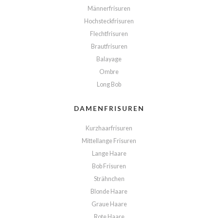
Männerfrisuren
Hochsteckfrisuren
Flechtfrisuren
Brautfrisuren
Balayage
Ombre
Long Bob
DAMENFRISUREN
Kurzhaarfrisuren
Mittellange Frisuren
Lange Haare
Bob Frisuren
Strähnchen
Blonde Haare
Graue Haare
Rote Haare