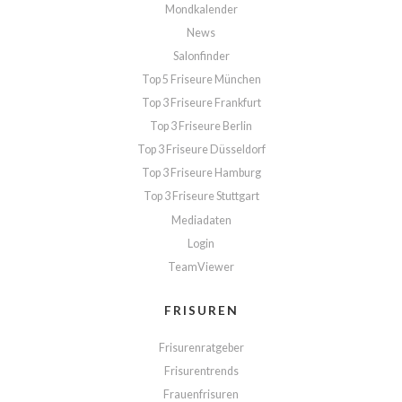
Mondkalender
News
Salonfinder
Top 5 Friseure München
Top 3 Friseure Frankfurt
Top 3 Friseure Berlin
Top 3 Friseure Düsseldorf
Top 3 Friseure Hamburg
Top 3 Friseure Stuttgart
Mediadaten
Login
TeamViewer
FRISUREN
Frisurenratgeber
Frisurentrends
Frauenfrisuren