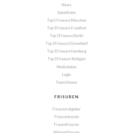
News
Salonfinder
Top 5 Friseure München
Top 3 Friseure Frankfurt
Top 3 Friseure Berlin
Top 3 Friseure Düsseldorf
Top 3 Friseure Hamburg
Top 3 Friseure Stuttgart
Mediadaten
Login
TeamViewer
FRISUREN
Frisurenratgeber
Frisurentrends
Frauenfrisuren
Männerfrisuren