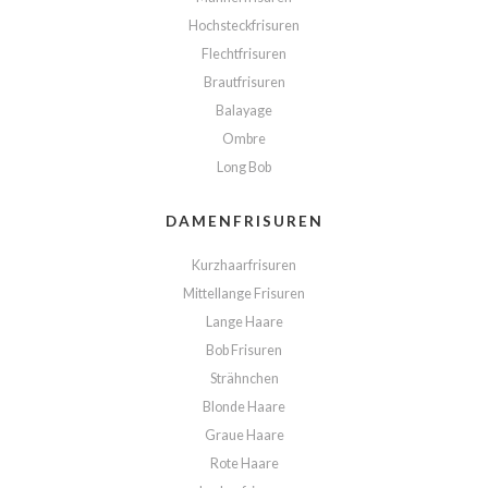
Hochsteckfrisuren
Flechtfrisuren
Brautfrisuren
Balayage
Ombre
Long Bob
DAMENFRISUREN
Kurzhaarfrisuren
Mittellange Frisuren
Lange Haare
Bob Frisuren
Strähnchen
Blonde Haare
Graue Haare
Rote Haare