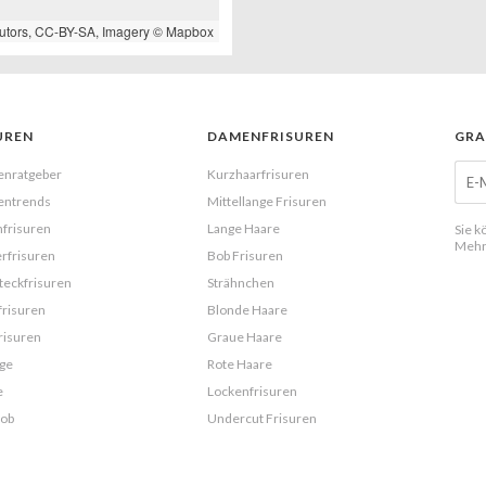
utors,
CC-BY-SA
, Imagery ©
Mapbox
UREN
DAMENFRISUREN
GRA
enratgeber
Kurzhaarfrisuren
entrends
Mittellange Frisuren
frisuren
Lange Haare
Sie k
Mehr
rfrisuren
Bob Frisuren
eckfrisuren
Strähnchen
frisuren
Blonde Haare
risuren
Graue Haare
ge
Rote Haare
e
Lockenfrisuren
Bob
Undercut Frisuren