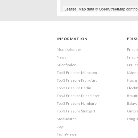
Leaflet
| Map data ©
OpenStreetMap
contrib
INFORMATION
FRIS
Mondkalender
Frisur
News
Frisur
Salonfinder
Frauen
Top 5 Friseure München
Männe
Top 3 Friseure Frankfurt
Hochst
Top 3 Friseure Berlin
Flecht
Top 3 Friseure Düsseldorf
Brautf
Top 3 Friseure Hamburg
Balaya
Top 3 Friseure Stuttgart
Ombr
Mediadaten
Long 
Login
TeamViewer