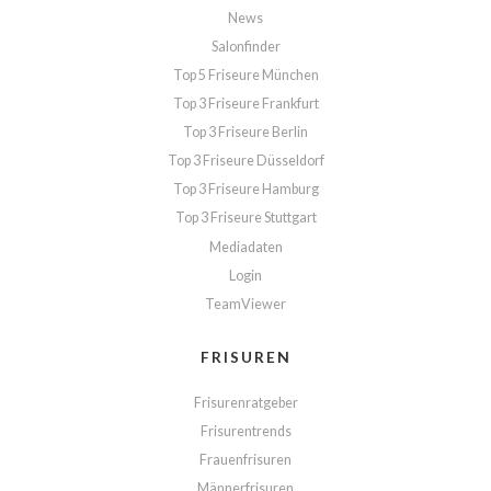
News
Salonfinder
Top 5 Friseure München
Top 3 Friseure Frankfurt
Top 3 Friseure Berlin
Top 3 Friseure Düsseldorf
Top 3 Friseure Hamburg
Top 3 Friseure Stuttgart
Mediadaten
Login
TeamViewer
FRISUREN
Frisurenratgeber
Frisurentrends
Frauenfrisuren
Männerfrisuren