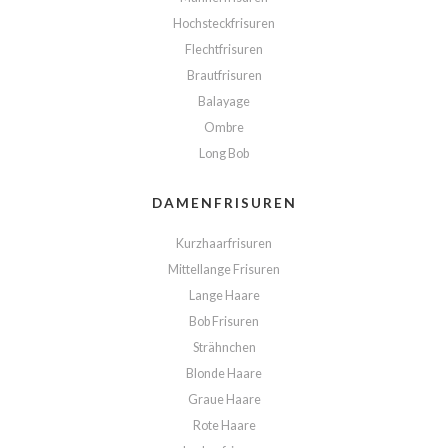
Hochsteckfrisuren
Flechtfrisuren
Brautfrisuren
Balayage
Ombre
Long Bob
DAMENFRISUREN
Kurzhaarfrisuren
Mittellange Frisuren
Lange Haare
Bob Frisuren
Strähnchen
Blonde Haare
Graue Haare
Rote Haare