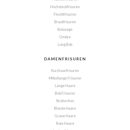
Hochsteckfrisuren
Flechtfrisuren
Brautfrisuren
Balayage
Ombre
Long Bob
DAMENFRISUREN
Kurzhaarfrisuren
Mittellange Frisuren
Lange Haare
Bob Frisuren
Strähnchen
Blonde Haare
Graue Haare
Rote Haare