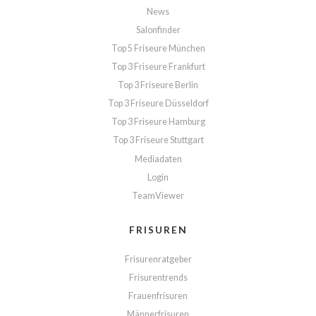
News
Salonfinder
Top 5 Friseure München
Top 3 Friseure Frankfurt
Top 3 Friseure Berlin
Top 3 Friseure Düsseldorf
Top 3 Friseure Hamburg
Top 3 Friseure Stuttgart
Mediadaten
Login
TeamViewer
FRISUREN
Frisurenratgeber
Frisurentrends
Frauenfrisuren
Männerfrisuren